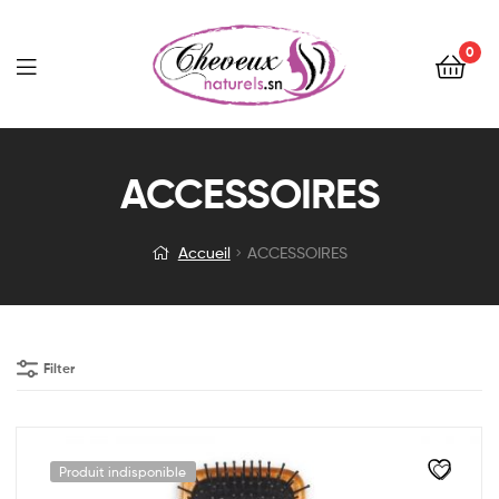
0
Menu
ACCESSOIRES
Accueil
ACCESSOIRES
Filter
Produit indisponible