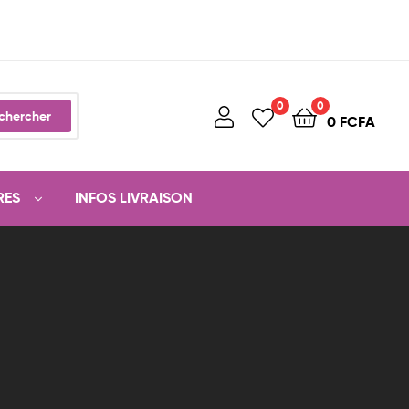
0
0
chercher
0
FCFA
RES
INFOS LIVRAISON