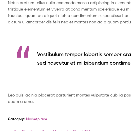
Netus pretium tellus nulla commodo massa adipiscing in eleme
tristique elementum et viverra at condimentum scelerisque eu mi.
faucibus quam ac aliquet nibh a condimentum suspendisse hac i
dictum ullamcorper dis felis nec et montes non ad a quam pret
Vestibulum tempor lobortis semper cras
sed nascetur et mi bibendum condime
Leo duis lacinia placerat parturient montes vulputate cubilia po
quam a urna.
Category:
Marketplace