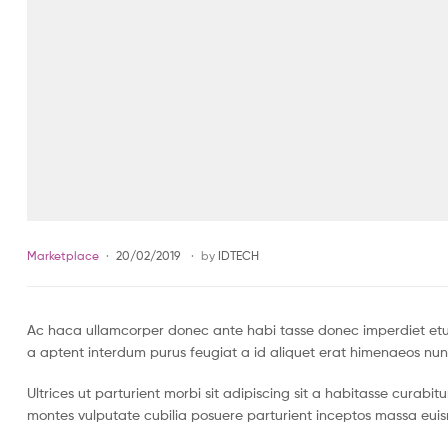
Categories
Marketplace
20/02/2019
by
IDTECH
Ac haca ullamcorper donec ante habi tasse donec imperdiet etur
a aptent interdum purus feugiat a id aliquet erat himenaeos nun
Ultrices ut parturient morbi sit adipiscing sit a habitasse curabi
montes vulputate cubilia posuere parturient inceptos massa eui