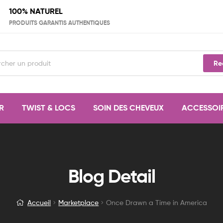
100% NATUREL
PRODUITS GARANTIS AUTHENTIQUES
Re
R
TWIST & LOCS
SOIN DES CHEVEUX
ACCESSOI
Once
Blog Detail
Drawn
Accueil
Marketplace
Once Drawn a Time in America
a