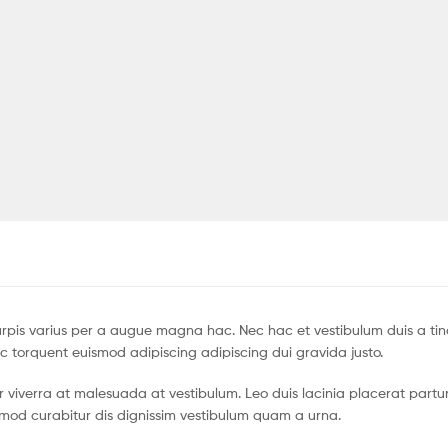
pis varius per a augue magna hac. Nec hac et vestibulum duis a tin
c torquent euismod adipiscing adipiscing dui gravida justo.
tur viverra at malesuada at vestibulum. Leo duis lacinia placerat partu
smod curabitur dis dignissim vestibulum quam a urna.