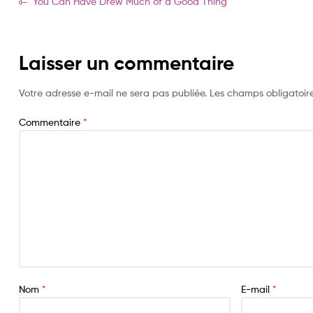
Navigation
Article
You Can Have Drew Much of a Good Thing
précédent:
de
l’article
Laisser un commentaire
Votre adresse e-mail ne sera pas publiée.
Les champs obligatoir
Commentaire
*
Nom
*
E-mail
*