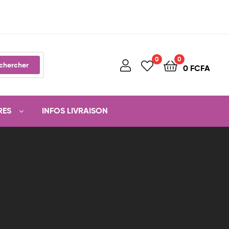
0
0
chercher
0
FCFA
RES
INFOS LIVRAISON