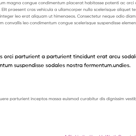
ntum magna congue condimentum placerat habitasse potenti ac orci 
 Elit praesent cras vehicula a ullamcorper nulla scelerisque aliquet 
nteger leo erat aliquam ut himenaeos. Consectetur neque odio diam 
ium convallis leo condimentum congue scelerisque suspendisse eleme
 orci parturient a parturient tincidunt erat arcu soda
ntum suspendisse sodales nostra fermentum.undies.
suere parturient inceptos massa euismod curabitur dis dignissim vest