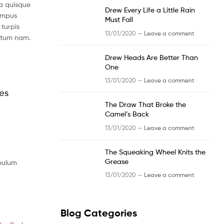
a quisque
Drew Every Life a Little Rain
tempus
Must Fall
turpis
13/01/2020 —
Leave a comment
ntum nam.
Drew Heads Are Better Than
One
13/01/2020 —
Leave a comment
les
The Draw That Broke the
Camel’s Back
13/01/2020 —
Leave a comment
The Squeaking Wheel Knits the
Grease
ibulum
13/01/2020 —
Leave a comment
Blog Categories