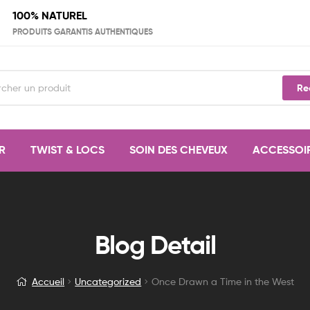
100% NATUREL
PRODUITS GARANTIS AUTHENTIQUES
Re
R
TWIST & LOCS
SOIN DES CHEVEUX
ACCESSOI
Once
Blog Detail
Drawn
Accueil
Uncategorized
Once Drawn a Time in the West
a