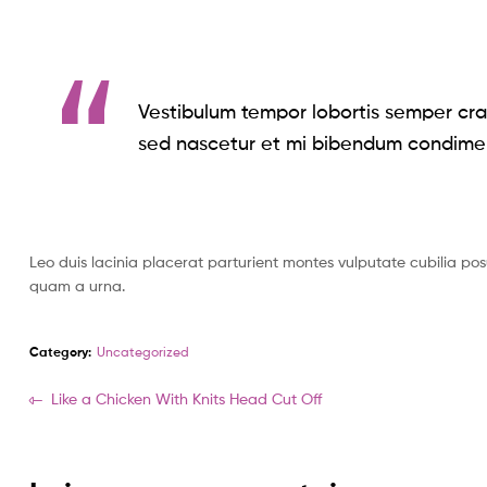
Vestibulum tempor lobortis semper cras
sed nascetur et mi bibendum condime
Leo duis lacinia placerat parturient montes vulputate cubilia po
quam a urna.
Category:
Uncategorized
Navigation
Article
Like a Chicken With Knits Head Cut Off
précédent:
de
l’article