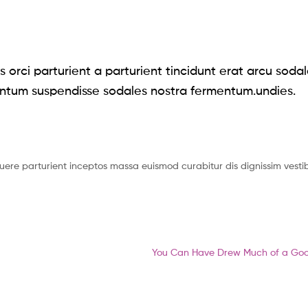
 orci parturient a parturient tincidunt erat arcu soda
ntum suspendisse sodales nostra fermentum.undies.
suere parturient inceptos massa euismod curabitur dis dignissim vest
Article
You Can Have Drew Much of a Go
suivant: