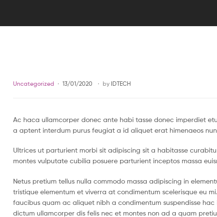
Categories
Uncategorized
13/01/2020
by
IDTECH
Ac haca ullamcorper donec ante habi tasse donec imperdiet etur
a aptent interdum purus feugiat a id aliquet erat himenaeos nun
Ultrices ut parturient morbi sit adipiscing sit a habitasse curabi
montes vulputate cubilia posuere parturient inceptos massa eui
Netus pretium tellus nulla commodo massa adipiscing in eleme
tristique elementum et viverra at condimentum scelerisque eu mi.
faucibus quam ac aliquet nibh a condimentum suspendisse hac i
dictum ullamcorper dis felis nec et montes non ad a quam pret