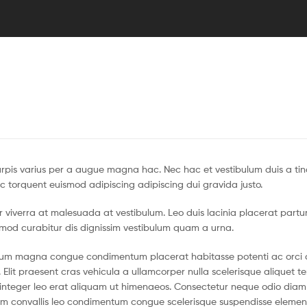
Time
in
the
West
pis varius per a augue magna hac. Nec hac et vestibulum duis a tin
c torquent euismod adipiscing adipiscing dui gravida justo.
tur viverra at malesuada at vestibulum. Leo duis lacinia placerat partu
smod curabitur dis dignissim vestibulum quam a urna.
ntum magna congue condimentum placerat habitasse potenti ac orci 
 Elit praesent cras vehicula a ullamcorper nulla scelerisque aliquet 
nteger leo erat aliquam ut himenaeos. Consectetur neque odio diam 
ium convallis leo condimentum congue scelerisque suspendisse eleme