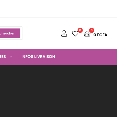
0
0
chercher
0
FCFA
RES
INFOS LIVRAISON