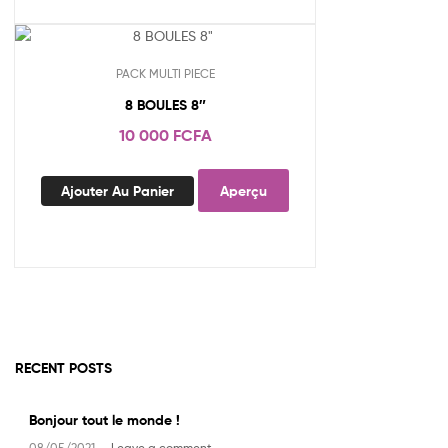
plusieurs
variations.
Les
options
PACK MULTI PIECE
peuvent
8 BOULES 8″
être
choisies
10 000
FCFA
sur
la
Ajouter Au Panier
Aperçu
page
du
produit
RECENT POSTS
Bonjour tout le monde !
08/05/2021 —
Leave a comment