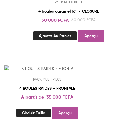
PACK MULTI PIECE
4 boules caramel 16″ + CLOSURE
Le
Le
50 000
FCFA
60 000
FCFA
prix
prix
initial
actuel
Ajouter Au Panier
Aperçu
était :
est :
60
50
000 FCFA.
000 FCFA.
Promo !
PACK MULTI PIECE
4 BOULES RAIDES + FRONTALE
A partir de
35 000
FCFA
Ce
Choisir Taille
Aperçu
produit
a