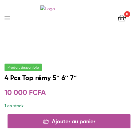
0
Menu
Produit disponible
4 Pcs Top rémy 5″ 6″ 7″
10 000
FCFA
1 en stock
Ajouter au panier
quantité
de