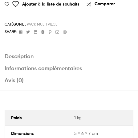
4
Ajouter à la liste de souhaits
Comparer
Pcs
Top
rémy
CATÉGORIE :
PACK MULTI PIECE
5"
Facebook
Twitter
Linkedin
Google+
Pinterest
Email
Instagram
SHARE:
6"
7"
Description
Informations complémentaires
Avis (0)
Poids
1 kg
Dimensions
5 × 6 × 7 cm