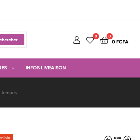
0
0
chercher
0
FCFA
RES
INFOS LIVRAISON
t tempes
onible