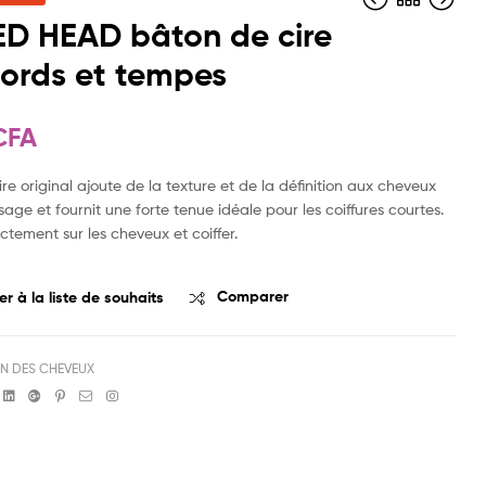
ED HEAD bâton de cire
ords et tempes
4 000
4 000
FCFA
FCFA
CFA
re original ajoute de la texture et de la définition aux cheveux
ssage et fournit une forte tenue idéale pour les coiffures courtes.
ctement sur les cheveux et coiffer.
er à la liste de souhaits
Comparer
IN DES CHEVEUX
book
witter
Linkedin
Google+
Pinterest
Email
Instagram