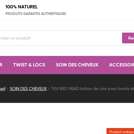
100% NATUREL
PRODUITS GARANTIS AUTHENTIQUES
Re
R
TWIST & LOCS
SOIN DES CHEVEUX
ACCESSOI
eil
SOIN DES CHEVEUX
TIGI BED HEAD bâton de cire pour bords e
Produit indisp