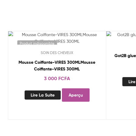
Produit indisponible
Produit in
SOIN DES CHEVEUX
Got2B glue
Mousse Coiffante-VIRES 300MLMousse
Coiffante-VIRES 300ML
3 000
FCFA
Lire
Lire La Suite
Aperçu