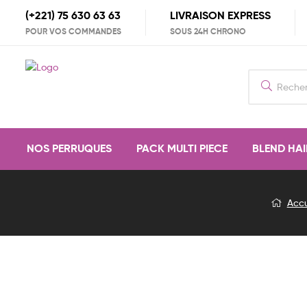
(+221) 75 630 63 63
LIVRAISON EXPRESS
POUR VOS COMMANDES
SOUS 24H CHRONO
Search
for:
NOS PERRUQUES
PACK MULTI PIECE
BLEND HAI
TIGI
Blog
Accu
BED
Detail
HEAD
bâton