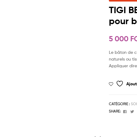
TIGI B
pour b
5 000
F
Le bâton de ci
naturels ou ti
Appliquer dire
Ajout
CATÉGORIE :
SO
Face
T
SHARE: