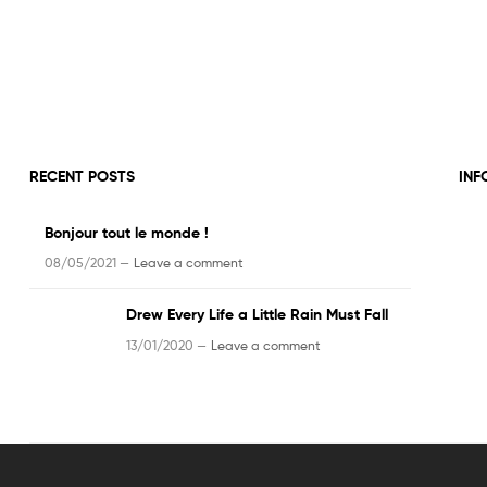
RECENT POSTS
INF
Bonjour tout le monde !
08/05/2021 —
Leave a comment
Drew Every Life a Little Rain Must Fall
13/01/2020 —
Leave a comment