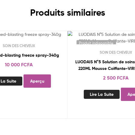
Produits similaires
disponible
Produit indisponible
SOIN DES CHEVEUX
SOIN DES CHEVEUX
d-blasting freeze spray-340g
LUODAIS N°5 Solution de soins 
10 000
FCFA
220ML Mousse Coiffante-VI
2 500
FCFA
 La Suite
Aperçu
Lire La Suite
Ape